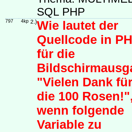
SQL PHP
797
4kp
2.)
Wie lautet der
Quellcode in P
für die
Bildschirmausg
"Vielen Dank fü
die 100 Rosen!"
wenn folgende
Variable zu