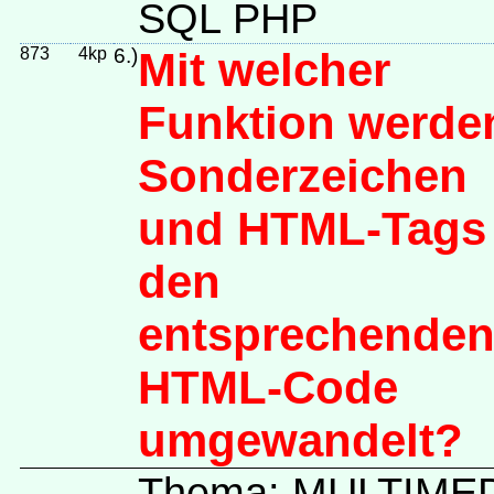
SQL PHP
873
4kp
6.)
Mit welcher
Funktion werde
Sonderzeichen
und HTML-Tags 
den
entsprechende
HTML-Code
umgewandelt?
Thema: MULTIME