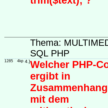
trim($text); ?
Thema: MULTIME
SQL PHP
1285
4kp
4.)
Welcher PHP-C
ergibt in
Zusammenhang
mit dem