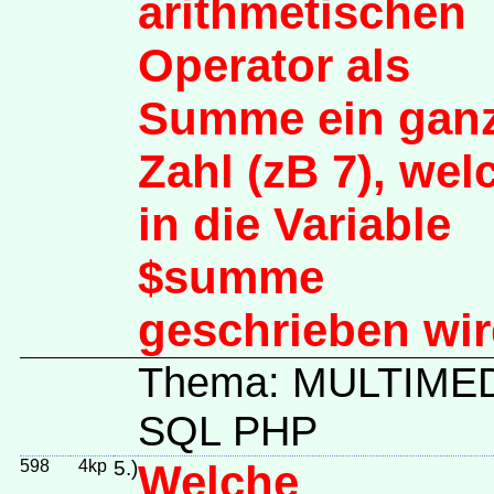
arithmetischen
Operator als
Summe ein gan
Zahl (zB 7), wel
in die Variable
$summe
geschrieben wi
Thema: MULTIME
SQL PHP
598
4kp
5.)
Welche