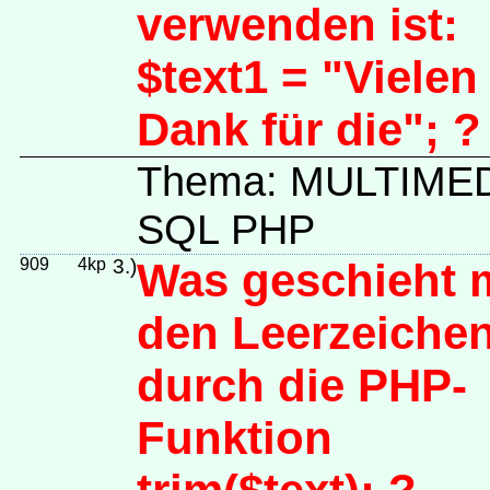
verwenden ist:
$text1 = "Vielen
Dank für die"; ?
Thema: MULTIME
SQL PHP
909
4kp
3.)
Was geschieht 
den Leerzeiche
durch die PHP-
Funktion