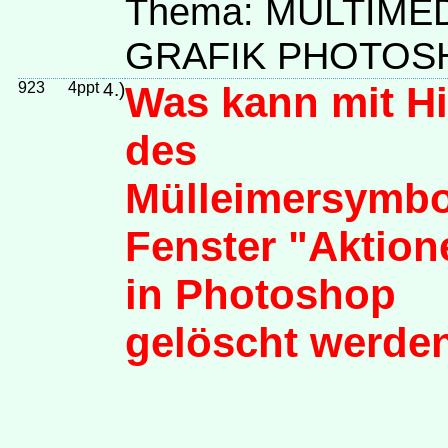
Thema: MULTIME
GRAFIK PHOTOS
923
4ppt
4.)
Was kann mit Hi
des
Mülleimersymbo
Fenster "Aktion
in Photoshop
gelöscht werde