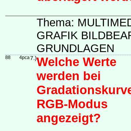
Thema: MULTIME
GRAFIK BILDBEA
GRUNDLAGEN
88
4pca
7.)
Welche Werte
werden bei
Gradationskurv
RGB-Modus
angezeigt?