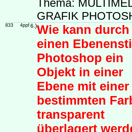
Thema: MULTIME
GRAFIK PHOTOS
833
4ppf
6.)
Wie kann durch
einen Ebenensti
Photoshop ein
Objekt in einer
Ebene mit einer
bestimmten Far
transparent
überlagert wer