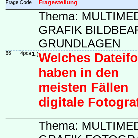
Fragestellung
Frage
Code
Thema: MULTIME
GRAFIK BILDBEA
GRUNDLAGEN
66
4pca
1.)
Welches Dateif
haben in den
meisten Fällen
digitale Fotogra
Thema: MULTIME