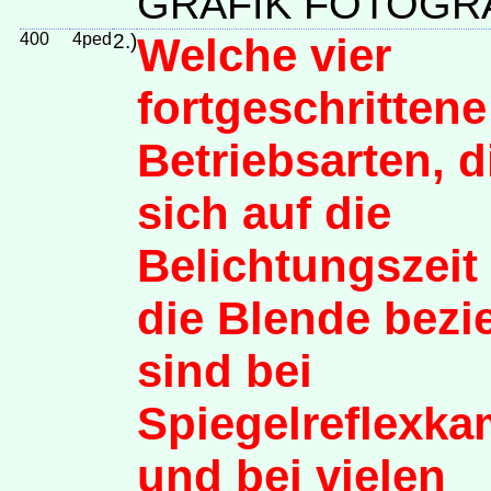
GRAFIK FOTOGRA
400
4ped
2.)
Welche vier
fortgeschrittene
Betriebsarten, d
sich auf die
Belichtungszeit
die Blende bezi
sind bei
Spiegelreflexka
und bei vielen