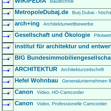
WIKIPEDIA
Bautechnik
MetropoleDubaj.de
Burj Dubai - höc
arch+ing
Architekturwettbewerbe
Gesellschaft und Ökologie
Pilotwe
institut für architektur und entwe
BIG Bundesimmobiliengesellscha
ARCHITEKTUR
Architekturzeitschrift
Hefel Wohnbau
Generalunternehmen f
Canon
Video, HD-Camcorder
Canon
Video, Professionelle Camcorder