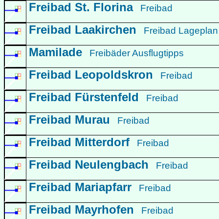
Freibad St. Florina
Freibad
Freibad Laakirchen
Freibad Lagepla
Mamilade
Freibäder Ausflugtipps
Freibad Leopoldskron
Freibad
Freibad Fürstenfeld
Freibad
Freibad Murau
Freibad
Freibad Mitterdorf
Freibad
Freibad Neulengbach
Freibad
Freibad Mariapfarr
Freibad
Freibad Mayrhofen
Freibad