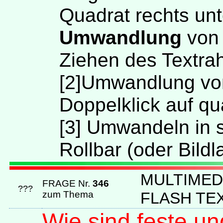
Quadrat rechts unt
Umwandlung
von 
Ziehen des Textra
[
2
]Umwandlung von 
Doppelklick auf qu
[
3
] Umwandeln in s
Rollbar (oder Bildl
MULTIMED
FRAGE Nr.
346
???
zum Thema
FLASH TE
Wie sind feste un