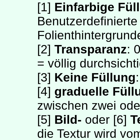
[
1
]
Einfarbige Fül
Benutzerdefiniert
Folienthintergrund
[
2
]
Transparanz
: 
= völlig durchsichti
[
3
]
Keine Füllung
[
4
]
graduelle Füll
zwischen zwei ode
[
5
]
Bild-
oder [
6
]
T
die Textur wird vo