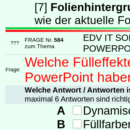
[
7
]
Folienhintergr
wie der aktuelle Fo
EDV IT S
FRAGE Nr.
584
???
zum Thema
POWERPO
Welche Fülleffek
Frage:
PowerPoint habe
Welche Antwort / Antworten is
maximal 6 Antworten sind richti
A
Dynamisc
B
Füllfarbe