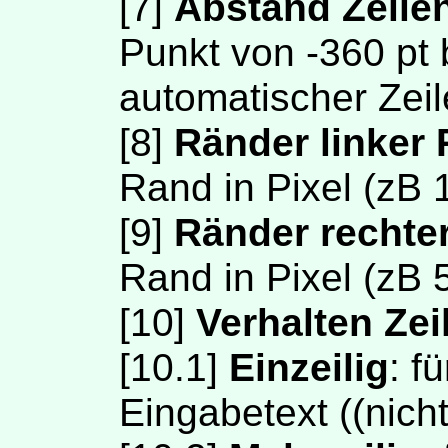
[7]
Abstand Zeile
Punkt von -360 pt 
automatischer Zei
[8]
Ränder linker
Rand in Pixel (zB 
[9]
Ränder rechte
Rand in Pixel (zB 
[10]
Verhalten Zei
[10.1]
Einzeilig
: f
Eingabetext ((nicht