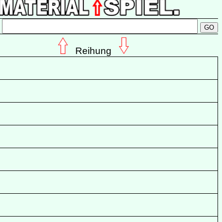
:
Reihung